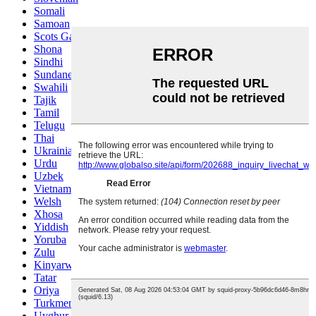
Somali
Samoan
Scots Gaelic
Shona
Sindhi
Sundanese
Swahili
Tajik
Tamil
Telugu
Thai
Ukrainian
Urdu
Uzbek
Vietnamese
Welsh
Xhosa
Yiddish
Yoruba
Zulu
Kinyarwanda
Tatar
Oriya
Turkmen
Uyghur