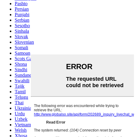
Pashto
Persian
Punjabi
Serbian
Sesotho
Sinhala
Slovak
Slovenian
Somali
Samoan
Scots Gaelic
Shona
Sindhi
Sundanese
Swahili
Tajik
Tamil
Telugu
Thai
Ukrainian
Urdu
Uzbek
Vietnamese
Welsh
Xhosa